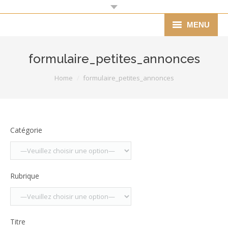
MENU
Mairie
formulaire_petites_annonces
Agenda
You are here:
Home
formulaire_petites_annonces
Vie pratique
Vie économique
Catégorie
Associations
Ecole
Rubrique
Tourisme
Histoire
Titre