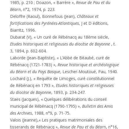
1985, p. 210 ; Doazon, « Barrère »,
Revue de Pau et du
Béarn
, n°2, 1974, p. 223.
Deloffre (Raoul), Bonnefous (Jean),
Châteaux et
fortifications des Pyrénées-Atlantiques
, J et D éditions,
Biarritz, 1996.
Dubarat (V), « Un curé de Rébénacq au 18ème siècle,
Etudes historiques et religieuses du diocèse de Bayonne
, t.
3, 1894, p. 602-604.
Laborde (Jean-Baptiste), « L’Abbé de Bitaubé, curé de
Rébénacq (1721-1783) »,
Revue historique et archéologique
du Béarn et du Pays Basque
, Lescher-Moutoué, Pau, 1940.
Lochard (J.), « Requête de Limoges, curé constitutionnel
de Rébénacq en 1793 »,
Etudes historiques et religieuses
du diocèse de Bayonn
e, 1893, p. 234-247.
Staës (Jacques), « Quelques délibérations du conseil
municipal de Rébénacq (1790-1795) »,
Bulletin des Amis
des Archives
, 1988, n°9, p. 71-75.
Valois (Jeanne),« Les pratiques matrimoniales des
tisserands de Rébénacq »,
Revue de Pau et du Béar
n, n°16,