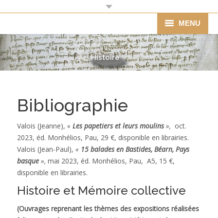
MENU
Mairie
Histoire
Agenda
Vie pratique
Bibliographie
Vie économique
Valois (Jeanne),
«
Les papetiers et leurs moulins
»,
oct.
2023, éd. Monhélios, Pau, 29 €, disponible en librairies.
Associations
Valois (Jean-Paul),
«
15 balades en Bastides, Béarn, Pays
Ecole
basque
»,
mai 2023, éd. Monhélios, Pau, A5, 15 €,
disponible en librairies.
Tourisme
Histoire et Mémoire collective
Histoire
(Ouvrages reprenant les thèmes des expositions réalisées