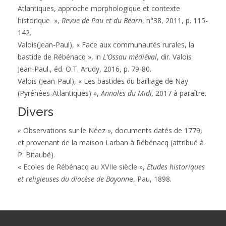
Atlantiques, approche morphologique et contexte
historique »,
Revue de Pau et du Béarn
, n°38, 2011, p. 115-
142.
Valois(Jean-Paul), « Face aux communautés rurales, la
bastide de Rébénacq », in
L’Ossau médiéval
, dir. Valois
Jean-Paul., éd. O.T. Arudy, 2016, p. 79-80.
Valois (Jean-Paul), « Les bastides du bailliage de Nay
(Pyrénées-Atlantiques) »,
Annales du Midi,
2017 à paraître.
Divers
«
Observations sur le Néez », documents datés de 1779,
et provenant de la maison Larban à Rébénacq (attribué à
P. Bitaubé).
« Ecoles de Rébénacq au XVIIe siècle »,
Etudes historiques
et religieuses du diocèse de Bayonn
e, Pau, 1898.