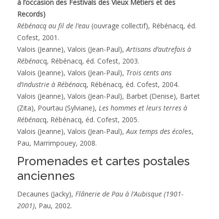
à l’occasion des Festivals des Vieux Métiers et des
Patrimoine
Records)
Rébénacq au fil de l’eau
(ouvrage collectif), Rébénacq, éd.
Contact
Cofest, 2001.
Valois (Jeanne), Valois (Jean-Paul),
Artisans d’autrefois à
Rébéna
cq, Rébénacq, éd. Cofest, 2003.
Valois (Jeanne), Valois (Jean-Paul),
Trois cents ans
d’industrie à Rébénac
q, Rébénacq, éd. Cofest, 2004.
Valois (Jeanne), Valois (Jean-Paul), Barbet (Denise), Bartet
(Zita), Pourtau (Sylviane),
Les hommes et leurs terres à
Rébénac
q, Rébénacq, éd. Cofest, 2005.
Valois (Jeanne), Valois (Jean-Paul),
Aux temps des écol
es,
Pau, Marrimpouey, 2008.
Promenades et cartes postales
anciennes
Decaunes (Jacky),
Flânerie de Pau à l’Aubisque (1901-
2001)
, Pau, 2002.