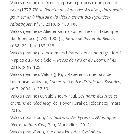
Valois (Jeanne), « D’une méprise à propos d’une pièce de
raze (1777-78) »,
Bulletin des Amis des Archives, documents
pour servir à l’histoire du département des Pyrénées-
Atlantiques
, n°31, 2010, p. 103-106.
Valois (Jeanne),« Aliéner sa maison en Béarn : l’exemple
de Rébénacq (1745-1900) »,
Revue de Pau et du Béarn
,
n°38, 2011, p. 185-213.
Valois (Jeanne), « Incidences béarnaises d’une migration à
Naples au XIXe siècle »,
Revue de Pau et du Béarn
, n°43,
2016, p. 99-125.
Valois (Jeanne), Valois (J-P), « Rébénacq, une bastide
béarnaise tardive »,
Cahier du Centre d’Etude des Bastide
s,
n° 7, 2004, p. 37-59.
Valois (Jeanne) et Valois Jean-Paul,
Les noms des rues et
chemins de Rébénacq
, éd. Foyer Rural de Rébénacq, mars
2015.
Valois (Jean-Paul),
Les bastides des Pyrénées-Atlantiques
hier et aujourd’hui,
Pau, Monhélios, 2010.
Valois (Jean-Paul), «Les bastides des Pyrénées-