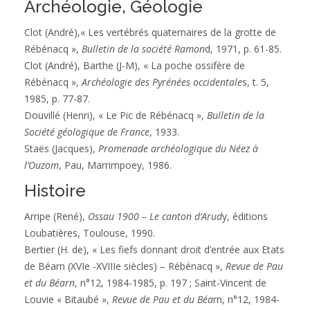
Archéologie, Géologie
Clot (André),« Les vertébrés quaternaires de la grotte de
Rébénacq »,
Bulletin de la société Ramon
d, 1971, p. 61-85.
Clot (André), Barthe (J-M), « La poche ossifère de
Rébénacq »,
Archéologie des Pyrénées occidentale
s, t. 5,
1985, p. 77-87.
Douvillé (Henri), « Le Pic de Rébénacq »,
Bulletin de la
Société géologique de France
, 1933.
Staës (Jacques),
Promenade archéologique du Néez à
l’Ouzom
, Pau, Marrimpoey, 1986.
Histoire
Arripe (René),
Ossau 1900 – Le canton d’Arud
y, éditions
Loubatières, Toulouse, 1990.
Bertier (H. de), « Les fiefs donnant droit d’entrée aux Etats
de Béarn (XVIe -XVIIIe siècles) – Rébénacq »,
Revue de Pau
et du Béarn
, n°12, 1984-1985, p. 197 ; Saint-Vincent de
Louvie « Bitaubé »,
Revue de Pau et du Béa
rn, n°12, 1984-