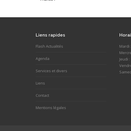
Liens rapides
Horai
Flash Actualités
Mardi 
Mercre
Agenda
Jeudi 
Vendre
Services et divers
Samedi
Liens
Contact
Mentions légales