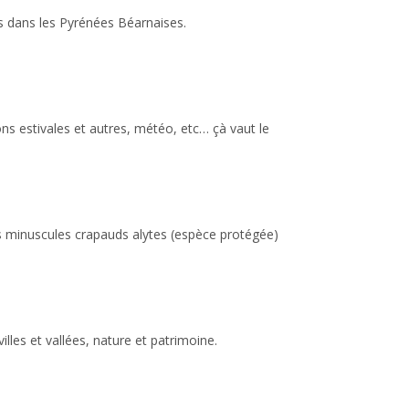
es dans les Pyrénées Béarnaises.
ons estivales et autres, météo, etc… çà vaut le
des minuscules crapauds alytes (espèce protégée)
lles et vallées, nature et patrimoine.